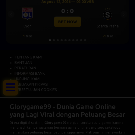
August 12, 2026 — 01:30 WIB
0 : 0
Previous
Next
BET NOW
rta Praha
SK Sturm Graz
Fenerbah
-1
0.96
-0.5
0.95
0.5
0.87
TENTANG KAMI
BANTUAN
PERATURAN
INFO!
INFORMASI BANK
HUBUNGI KAMI
KEBIJAKAN PRIVASI
PERSETUJUAN COOKIES
Glorygame99 - Dunia Game Online
yang Lagi Viral dengan Peluang Besar
Di era digital saat ini,
Glorygame99
menjadi sorotan para gamer karena
menghadirkan pengalaman bermain game online yang seru sekaligus
menjanjikan peluang besar bagi penggunanya. Platform ini menawarkan