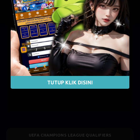
TUTUP KLIK DISINI
RS
UEFA CHAMPIONS LEAGUE QUALIFIERS