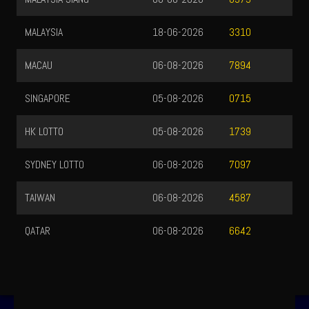
MALAYSIA SIANG
06-08-2026
6379
MALAYSIA
18-06-2026
3310
MACAU
06-08-2026
7894
SINGAPORE
05-08-2026
0715
HK LOTTO
05-08-2026
1739
SYDNEY LOTTO
06-08-2026
7097
TAIWAN
06-08-2026
4587
QATAR
06-08-2026
6642