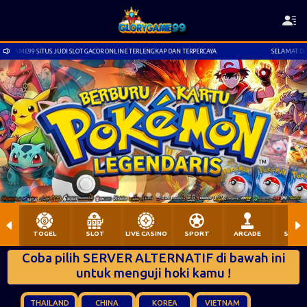
E99 SITUS JUDI SLOT GACOR ONLINE TERLENGKAP DAN TERPERCAYA
SELAMAT DATANG D
TOGEL
SLOT
LIVE CASINO
SPORT
ARCADE
SABU
Coba pilih SERVER ALTERNATIF di bawah ini
untuk menguji hoki kamu !
THAILAND
CHINA
KOREA
VIETNAM