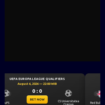
UEFA EUROPA LEAGUE QUALIFIERS
August 7, 2026 — 00:00 WIB
0 : 0
Previous
Next