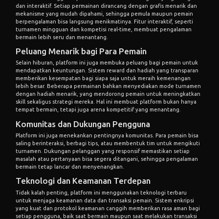
Ragam Game yang Menarik dan Interaktif
Salah satu keunggulan platform ini adalah koleksi game yang beragam
dan interaktif. Setiap permainan dirancang dengan grafis menarik dan
mekanisme yang mudah dipahami, sehingga pemula maupun pemain
berpengalaman bisa langsung menikmatinya. Fitur interaktif, seperti
turnamen mingguan dan kompetisi real-time, membuat pengalaman
bermain lebih seru dan menantang.
Peluang Menarik bagi Para Pemain
Selain hiburan, platform ini juga membuka peluang bagi pemain untuk
mendapatkan keuntungan. Sistem reward dan hadiah yang transparan
memberikan kesempatan bagi siapa saja untuk meraih kemenangan
lebih besar. Beberapa permainan bahkan menyediakan mode turnamen
dengan hadiah menarik, yang mendorong pemain untuk meningkatkan
skill sekaligus strategi mereka. Hal ini membuat platform bukan hanya
tempat bermain, tetapi juga arena kompetitif yang menantang.
Komunitas dan Dukungan Pengguna
Platform ini juga menekankan pentingnya komunitas. Para pemain bisa
saling berinteraksi, berbagi tips, atau membentuk tim untuk mengikuti
turnamen. Dukungan pelanggan yang responsif memastikan setiap
masalah atau pertanyaan bisa segera ditangani, sehingga pengalaman
bermain tetap lancar dan menyenangkan.
Teknologi dan Keamanan Terdepan
Tidak kalah penting, platform ini menggunakan teknologi terbaru
untuk menjaga keamanan data dan transaksi pemain. Sistem enkripsi