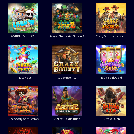
Aztec: Bonus Hunt 2
Buffalo Rush HIGHROLLER
Golden Egypt
LABUBU: Fall in Wild
Maya: Elemental Totem 2
Crazy Bounty: Jackpot
Pinata Fest
Crazy Bounty
Piggy Bank Gold
Rhapsody of Muertos
Aztec: Bonus Hunt
Buffalo Rush