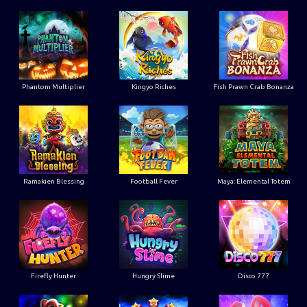
Rush Hour Gold
Jumanji Bonanza
Starry Adventure
Phantom Multiplier
Kingyo Riches
Fish Prawn Crab Bonanza
Ramakien Blessing
Football Fever
Maya: Elemental Totem
Firefly Hunter
Hungry Slime
Disco 777