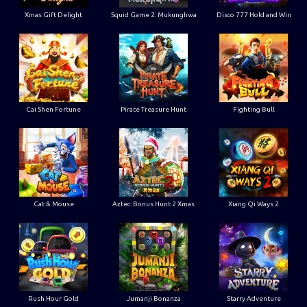
Xmas Gift Delight
Squid Game 2: Mukunghwa
Disco 777 Hold and Win
Cai Shen Fortune
Pirate Treasure Hunt
Fighting Bull
Cat & Mouse
Aztec: Bonus Hunt 2 Xmas
Xiang Qi Ways 2