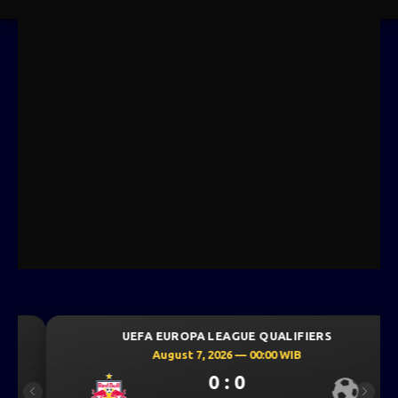
UEFA EUROPA LEAGUE QUALIFIERS
August 7, 2026 — 00:00 WIB