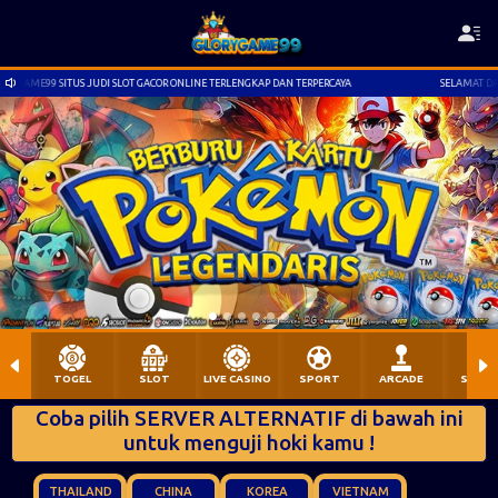
AME99 SITUS JUDI SLOT GACOR ONLINE TERLENGKAP DAN TERPERCAYA
SELAMAT DATANG
TOGEL
SLOT
LIVE CASINO
SPORT
ARCADE
SABU
Coba pilih SERVER ALTERNATIF di bawah ini
untuk menguji hoki kamu !
THAILAND
CHINA
KOREA
VIETNAM