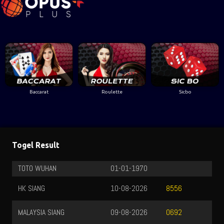
Baccarat
Roulette
Sicbo
Togel Result
TOTO WUHAN
01-01-1970
HK SIANG
10-08-2026
8556
MALAYSIA SIANG
09-08-2026
0692