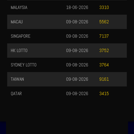
MALAYSIA
18-06-2026
3310
MACAU
09-08-2026
5562
SINGAPORE
09-08-2026
7137
HK LOTTO
09-08-2026
3752
SYDNEY LOTTO
09-08-2026
3764
TAIWAN
09-08-2026
9161
QATAR
09-08-2026
3415