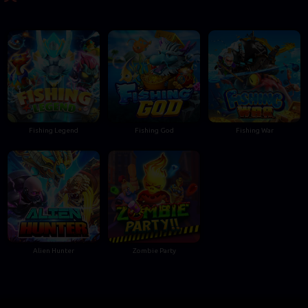
Spadegaming
Fishing Legend
Fishing God
Fishing War
Alien Hunter
Zombie Party