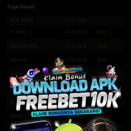
Togel Result
TOTO WUHAN
01-01-1970
HK SIANG
10-08-2026
8556
MALAYSIA SIANG
10-08-2026
7925
MALAYSIA
18-06-2026
3310
MACAU
09-08-2026
5562
SINGAPORE
09-08-2026
7137
HK LOTTO
09-08-2026
3752
SYDNEY LOTTO
10-08-2026
9086