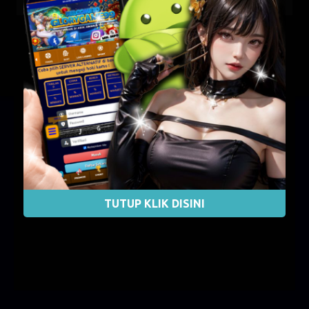
TAIWAN
09-08-2026
9161
QATAR
09-08-2026
3415
TUTUP KLIK DISINI