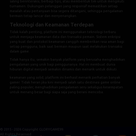
Platform ini juga menekankan pentingnya komunitas. Para pemain bisa
saling berinteraksi, berbagi tips, atau membentuk tim untuk mengikuti
turnamen. Dukungan pelanggan yang responsif memastikan setiap
masalah atau pertanyaan bisa segera ditangani, sehingga pengalaman
bermain tetap lancar dan menyenangkan.
Teknologi dan Keamanan Terdepan
Tidak kalah penting, platform ini menggunakan teknologi terbaru
untuk menjaga keamanan data dan transaksi pemain. Sistem enkripsi
yang kuat dan protokol keamanan canggih memberikan rasa aman bagi
setiap pengguna, baik saat bermain maupun saat melakukan transaksi
dalam game.
Tidak hanya itu, semakin banyak platform yang berusaha menghadirkan
pengalaman yang unik bagi penggunanya. Hal ini membuat dunia
hiburan digital menjadi semakin dinamis dan menarik untuk diikuti.
keamanan yang solid, platform ini berhasil menarik perhatian banyak
gamer. Tidak heran jika kini menjadi salah satu destinasi game online
paling populer, menghadirkan pengalaman seru sekaligus kesempatan
untuk menang besar bagi siapa saja yang berani mencoba.