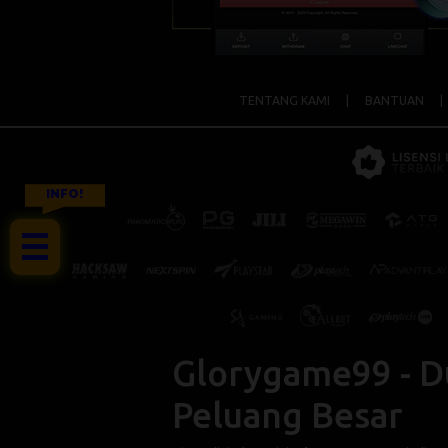
TENTANG KAMI
|
BANTUAN
|
INFO!
Glorygame99 - D
Peluang Besar
Di era digital saat ini,
Glorygame99
menjadi sor