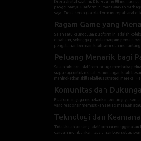
penggunanya. Platform ini menawarkan berbagai 
saja. Tidak heran jika platform ini cepat viral d
Ragam Game yang Menari
Salah satu keunggulan platform ini adalah kol
dipahami, sehingga pemula maupun pemain berpe
pengalaman bermain lebih seru dan menantang
Peluang Menarik bagi P
Selain hiburan, platform ini juga membuka pe
siapa saja untuk meraih kemenangan lebih be
meningkatkan skill sekaligus strategi mereka. 
Komunitas dan Dukung
Platform ini juga menekankan pentingnya komuni
yang responsif memastikan setiap masalah atau
Teknologi dan Keamana
Tidak kalah penting, platform ini menggunakan
canggih memberikan rasa aman bagi setiap pen
Tidak hanya itu, semakin banyak platform yang