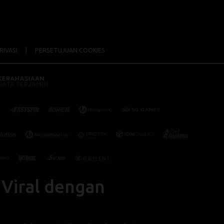
RIVASI
|
PERSETUJUAN COOKIES
 Viral dengan
seru sekaligus menjanjikan peluang besar bagi