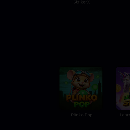
StrikerX
Plinko Pop
Lepr