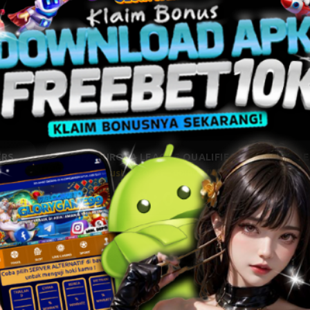
ERS
UEFA EUROPA LEAGUE QUALIFIERS
UE
August 7, 2026 — 00:00 WIB
0 : 0
BET NOW
FC Hradec
lecht
Besiktas
Be
Kralove
0.82
-0.25
-0.80
0.25
0.64
2.