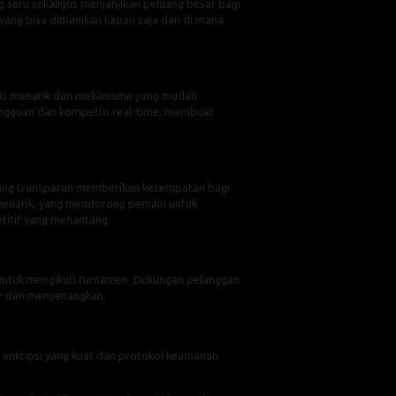
 yang bisa dimainkan kapan saja dan di mana
afis menarik dan mekanisme yang mudah
ingguan dan kompetisi real-time, membuat
 yang transparan memberikan kesempatan bagi
menarik, yang mendorong pemain untuk
etitif yang menantang.
m untuk mengikuti turnamen. Dukungan pelanggan
ar dan menyenangkan.
 enkripsi yang kuat dan protokol keamanan
uat dunia hiburan digital menjadi semakin