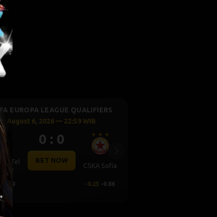
FA EUROPA LEAGUE QUALIFIERS
August 7, 2026 — 02:00 WIB
0 : 0
Next
BET NOW
Heart of
nfica
Midlothian
5
0.81
-2.5
-0.97